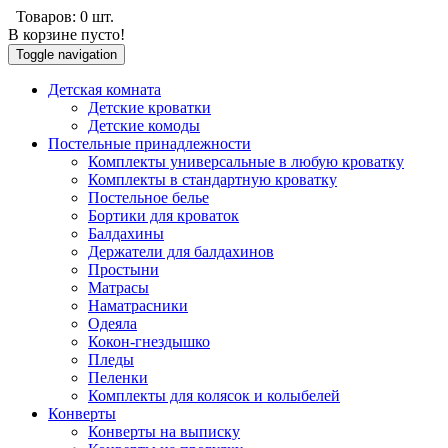
Товаров:
0
шт.
В корзине пусто!
Toggle navigation
Детскaя комнaтa
Детские кроватки
Детские комоды
Постельные принaдлежности
Комплекты универсальные в любую кроватку
Комплекты в стандартную кровaтку
Постельное белье
Бортики для кроваток
Балдахины
Держатели для балдахинов
Простыни
Матрасы
Наматрасники
Одеяла
Кокон-гнездышко
Пледы
Пеленки
Комплекты для колясок и колыбелей
Конверты
Конверты на выписку