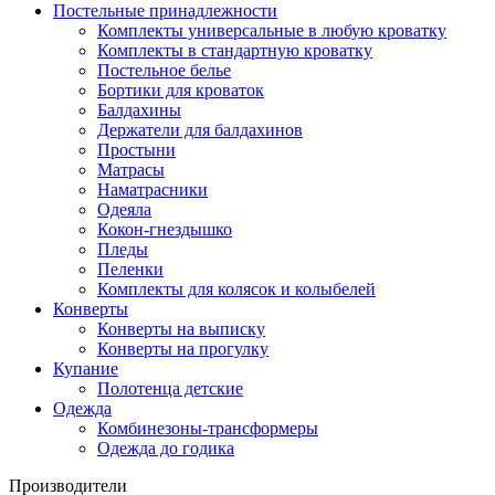
Постельные принaдлежности
Комплекты универсальные в любую кроватку
Комплекты в стандартную кровaтку
Постельное белье
Бортики для кроваток
Балдахины
Держатели для балдахинов
Простыни
Матрасы
Наматрасники
Одеяла
Кокон-гнездышко
Пледы
Пеленки
Комплекты для колясок и колыбелей
Конверты
Конверты на выписку
Конверты на прогулку
Купание
Полотенца детские
Одежда
Комбинезоны-трансформеры
Одежда до годика
Производители