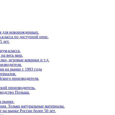
ия для новорожденных.
-класса по доступной цене.
5 лет.
иум-класса.
 на весь мир.
лки, игровые коврики и т.д.
оизводителя.
ия на рынке с 1993 года
териалов.
йского производителя.
ский производитель.
зводство Польша.
а рынке.
ания. Только натуральные материалы.
т на рынке России более 50 лет.