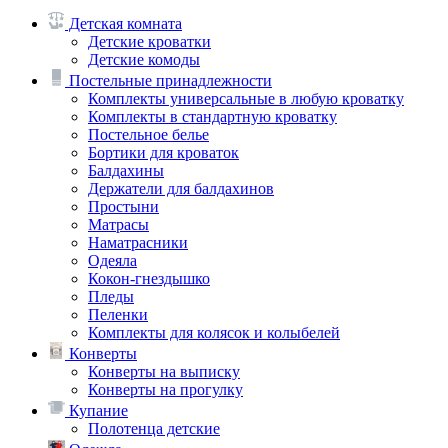
Детскaя комнaтa
Детские кроватки
Детские комоды
Постельные принaдлежности
Комплекты универсальные в любую кроватку
Комплекты в стандартную кровaтку
Постельное белье
Бортики для кроваток
Балдахины
Держатели для балдахинов
Простыни
Матрасы
Наматрасники
Одеяла
Кокон-гнездышко
Пледы
Пеленки
Комплекты для колясок и колыбелей
Конверты
Конверты на выписку
Конверты на прогулку
Купание
Полотенца детские