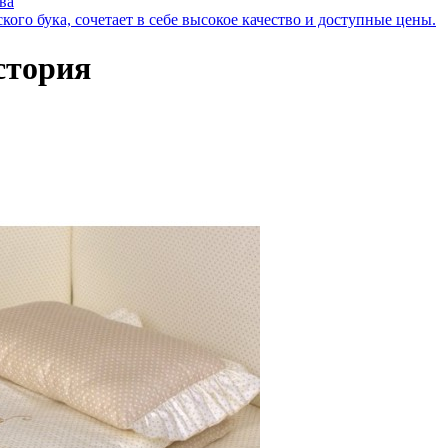
ва
кого бука, сочетает в себе высокое качество и доступные цены.
стория