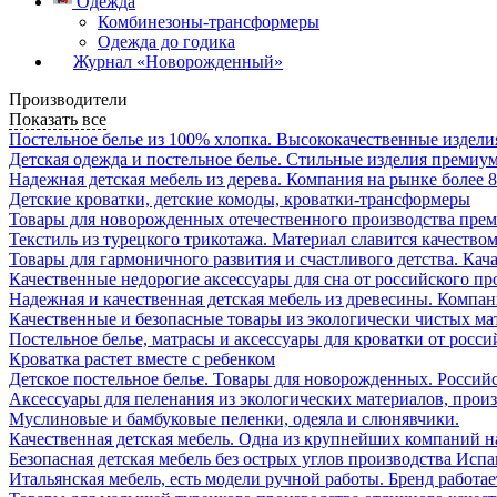
Одежда
Комбинезоны-трансформеры
Одежда до годика
Журнал «Новорожденный»
Производители
Показать все
Постельное белье из 100% хлопка. Высококачественные издел
Детская одежда и постельное белье. Стильные изделия премиум
Надежная детская мебель из дерева. Компания на рынке более 8
Детские кроватки, детские комоды, кроватки-трансформеры
Товары для новорожденных отечественного производства прем
Текстиль из турецкого трикотажа. Материал славится качеством
Товары для гармоничного развития и счастливого детства. Кача
Качественные недорогие аксессуары для сна от российского пр
Надежная и качественная детская мебель из древесины. Компан
Качественные и безопасные товары из экологически чистых ма
Постельное белье, матрасы и аксессуары для кроватки от росси
Кроватка растет вместе с ребенком
Детское постельное белье. Товары для новорожденных. Россий
Аксессуары для пеленания из экологических материалов, прои
Муслиновые и бамбуковые пеленки, одеяла и слюнявчики.
Качественная детская мебель. Одна из крупнейших компаний н
Безопасная детская мебель без острых углов производства Исп
Итальянская мебель, есть модели ручной работы. Бренд работае