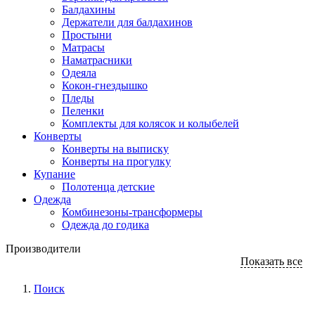
Балдахины
Держатели для балдахинов
Простыни
Матрасы
Наматрасники
Одеяла
Кокон-гнездышко
Пледы
Пеленки
Комплекты для колясок и колыбелей
Конверты
Конверты на выписку
Конверты на прогулку
Купание
Полотенца детские
Одежда
Комбинезоны-трансформеры
Одежда до годика
Производители
Показать все
Поиск