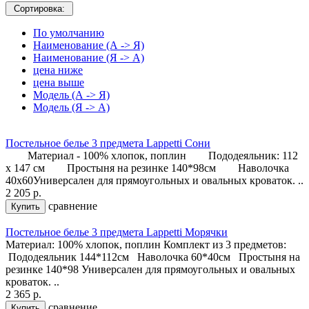
Сортировка:
По умолчанию
Наименование (А -> Я)
Наименование (Я -> А)
цена ниже
цена выше
Модель (А -> Я)
Модель (Я -> А)
Постельное белье 3 предмета Lappetti Сони
Материал - 100% хлопок, поплин Пододеяльник: 112
х 147 см Простыня на резинке 140*98см Наволочка
40х60 ​Универсален для прямоугольных и овальных кроваток. ..
2 205 р.
сравнение
Купить
Постельное белье 3 предмета Lappetti Морячки
Материал: 100% хлопок, поплин Комплект из 3 предметов:
Пододеяльник 144*112см Наволочка 60*40см Простыня на
резинке 140*98 Универсален для прямоугольных и овальных
кроваток. ..
2 365 р.
сравнение
Купить