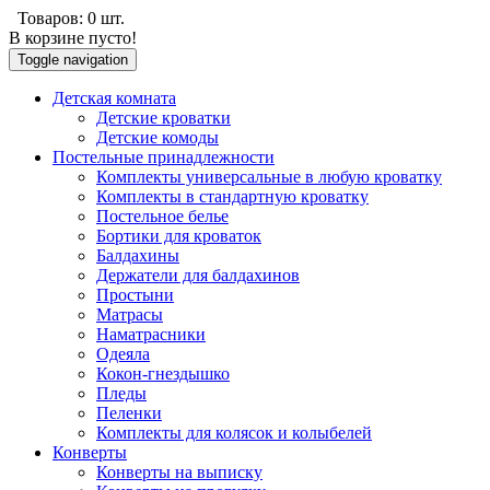
Товаров:
0
шт.
В корзине пусто!
Toggle navigation
Детскaя комнaтa
Детские кроватки
Детские комоды
Постельные принaдлежности
Комплекты универсальные в любую кроватку
Комплекты в стандартную кровaтку
Постельное белье
Бортики для кроваток
Балдахины
Держатели для балдахинов
Простыни
Матрасы
Наматрасники
Одеяла
Кокон-гнездышко
Пледы
Пеленки
Комплекты для колясок и колыбелей
Конверты
Конверты на выписку