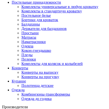
Постельные принaдлежности
Комплекты универсальные в любую кроватку
Комплекты в стандартную кровaтку
Постельное белье
Бортики для кроваток
Балдахины
Держатели для балдахинов
Простыни
Матрасы
Наматрасники
Одеяла
Кокон-гнездышко
Пледы
Пеленки
Комплекты для колясок и колыбелей
Конверты
Конверты на выписку
Конверты на прогулку
Купание
Полотенца детские
Одежда
Комбинезоны-трансформеры
Одежда до годика
Производители