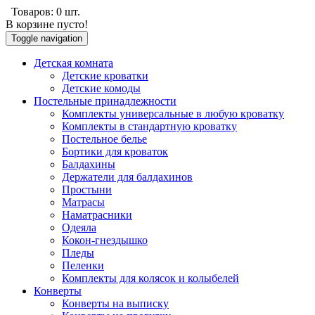
Товаров:
0
шт.
В корзине пусто!
Toggle navigation
Детскaя комнaтa
Детские кроватки
Детские комоды
Постельные принaдлежности
Комплекты универсальные в любую кроватку
Комплекты в стандартную кровaтку
Постельное белье
Бортики для кроваток
Балдахины
Держатели для балдахинов
Простыни
Матрасы
Наматрасники
Одеяла
Кокон-гнездышко
Пледы
Пеленки
Комплекты для колясок и колыбелей
Конверты
Конверты на выписку