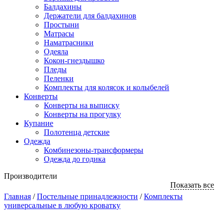
Балдахины
Держатели для балдахинов
Простыни
Матрасы
Наматрасники
Одеяла
Кокон-гнездышко
Пледы
Пеленки
Комплекты для колясок и колыбелей
Конверты
Конверты на выписку
Конверты на прогулку
Купание
Полотенца детские
Одежда
Комбинезоны-трансформеры
Одежда до годика
Производители
Показать все
Главная
/
Постельные принaдлежности
/
Комплекты
универсальные в любую кроватку