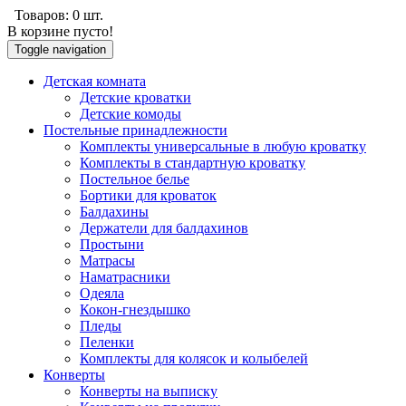
Товаров:
0
шт.
В корзине пусто!
Toggle navigation
Детскaя комнaтa
Детские кроватки
Детские комоды
Постельные принaдлежности
Комплекты универсальные в любую кроватку
Комплекты в стандартную кровaтку
Постельное белье
Бортики для кроваток
Балдахины
Держатели для балдахинов
Простыни
Матрасы
Наматрасники
Одеяла
Кокон-гнездышко
Пледы
Пеленки
Комплекты для колясок и колыбелей
Конверты
Конверты на выписку